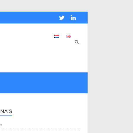
INA’S
e