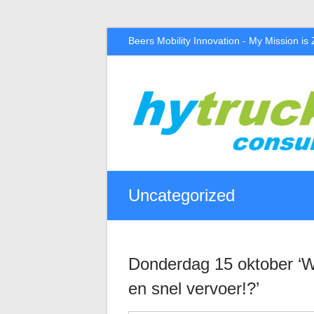
Beers Mobility Innovation - My Mission is
Hytruck
Consult
Beers
Mobility
Innovation
–
Uncategorized
The
Mission
Is
Zero
Emission
Donderdag 15 oktober ‘W
en snel vervoer!?’