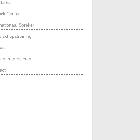
 Beers
uck Consult
rnationaal Spreker
erschapstraining
ws
ten en projecten
act