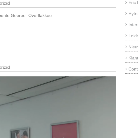
Eric
orized
Hytr
eente Goeree -Overflakkee
Inte
Leid
Nieu
Klan
orized
Cont